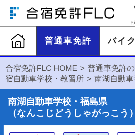
普通車免許
バイ
合宿免許FLC HOME
普通車免許の
宿自動車学校・教習所
南湖自動車
南湖自動車学校・福島県
（なんこじどうしゃがっこう