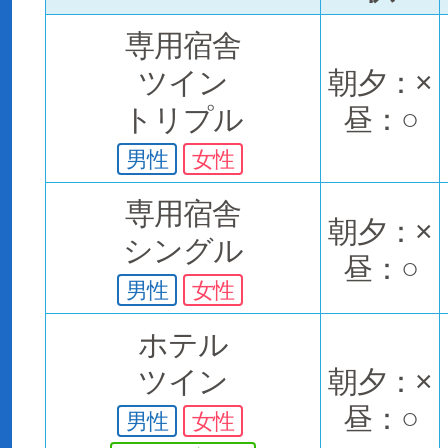
専用宿舎
ツイン
朝夕：×
トリプル
昼：○
男性
女性
専用宿舎
朝夕：×
シングル
昼：○
男性
女性
ホテル
ツイン
朝夕：×
昼：○
男性
女性