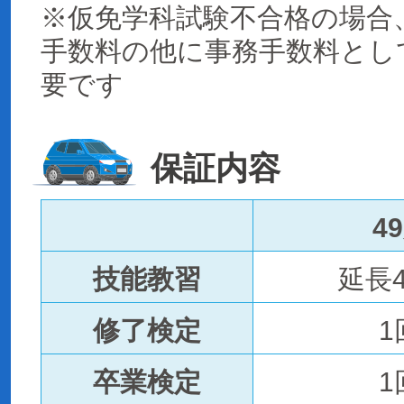
※仮免学科試験不合格の場合
手数料の他に事務手数料として
要です
保証内容
4
技能教習
延長
修了検定
1
卒業検定
1