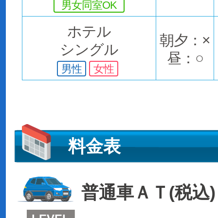
男女同室OK
ホテル
朝夕：×
シングル
昼：○
男性
女性
料金表
普通車ＡＴ(税込)