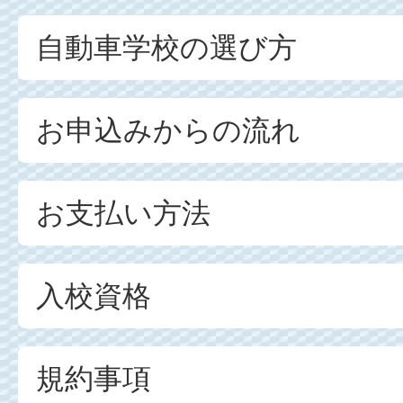
自動車学校の選び方
お申込みからの流れ
お支払い方法
入校資格
規約事項