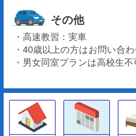
その他
・高速教習：実車
・40歳以上の方はお問い合
・男女同室プランは高校生不