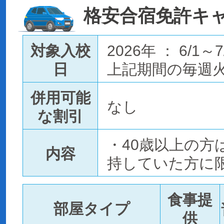
格安合宿免許キャ
対象入校
2026年 ： 6/1～7
日
上記期間の毎週
併用可能
なし
な割引
・40歳以上の方
内容
持していた方に
食事提
部屋タイプ
供