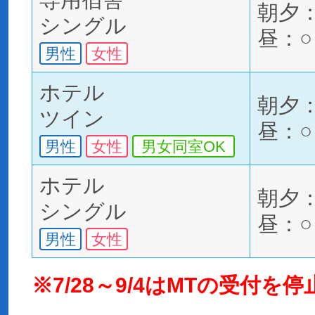
朝夕：
シングル
昼：○
男性
女性
ホテル
朝夕：
ツイン
昼：○
男性
女性
男女同室OK
ホテル
朝夕：
シングル
昼：○
男性
女性
※7/28～9/4はMTの受付