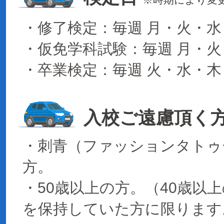
・修了検定：毎週 月・火・水
・仮免学科試験：毎週 月・
・卒業検定：毎週 火・水・木
入校ご遠慮頂く
・刺青（ファッションタトゥ
方。
・50歳以上の方。（40歳以
を保持していた方に限ります