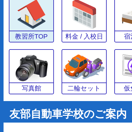
教習所TOP
料金 / 入校日
宿
写真館
二輪セット
仮
友部自動車学校のご案内