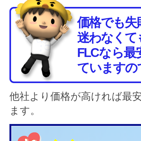
価格でも失
迷わなくて
FLCなら
ていますの
他社より価格が高ければ最
ます。