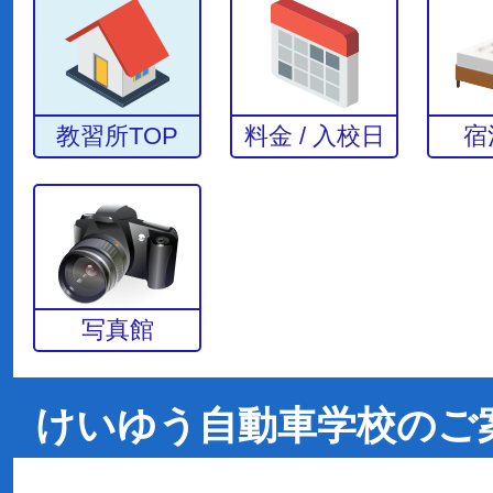
教習所TOP
料金 / 入校日
宿
写真館
けいゆう自動車学校のご