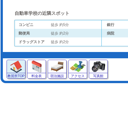
自動車学校の近隣スポット
コンビニ
徒歩 約5分
銀行
郵便局
徒歩 約2分
病院
ドラッグストア
徒歩 約2分
教習所TOP
料金表
宿泊施設
アクセス
写真館