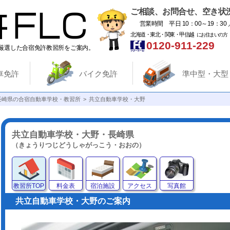
ご相談、お問合せ、空き状
営業時間 平日 10：00～19：30 
北海道・東北・関東・甲信越
にお住まいの方
0120-911-229
厳選した合宿免許教習所をご案内。
車免許
バイク免許
準中型・大型
長崎県の合宿自動車学校・教習所
共立自動車学校・大野
共立自動車学校・大野・長崎県
（きょうりつじどうしゃがっこう・おおの）
教習所TOP
料金表
宿泊施設
アクセス
写真館
共立自動車学校・大野のご案内