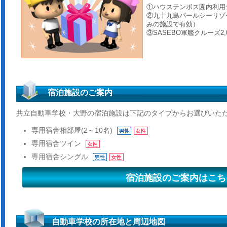
①ハウステンボス園内利用チ
②九十九島パールシーリゾ
みの施設で有効）
③SASEBO軍艦クルーズ2
宿泊施設のご案内
共立自動車学校・大野の宿泊施設は下記のタイプからお選びいた
専用宿舎
相部屋(2～10名)
専用宿舎
ツイン
専用宿舎
シングル
宿泊施設のご案内はこち
自動車学校の所在地と周辺地図