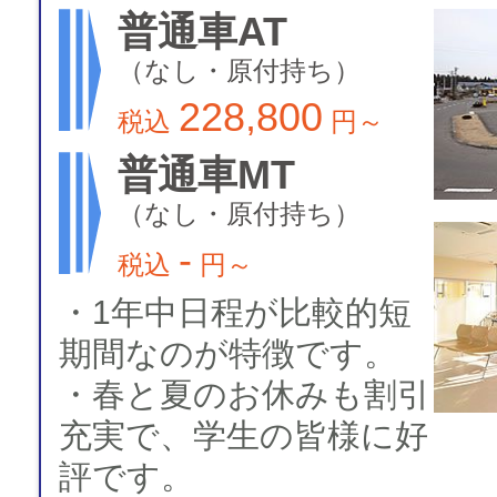
普通車AT
（なし・原付持ち）
228,800
税込
円～
普通車MT
（なし・原付持ち）
-
税込
円～
・1年中日程が比較的短
期間なのが特徴です。
・春と夏のお休みも割引
充実で、学生の皆様に好
評です。