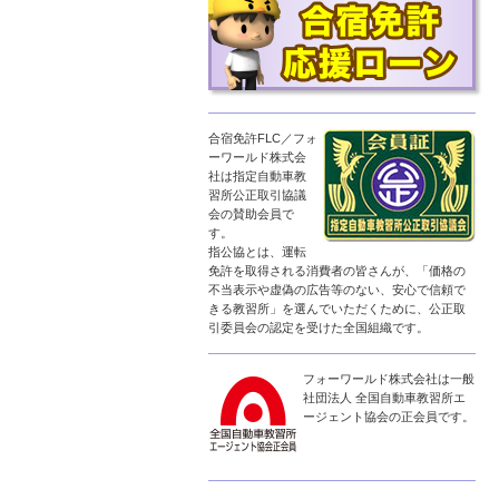
合宿免許FLC／フォ
ーワールド株式会
社は指定自動車教
習所公正取引協議
会の賛助会員で
す。
指公協とは、運転
免許を取得される消費者の皆さんが、「価格の
不当表示や虚偽の広告等のない、安心で信頼で
きる教習所」を選んでいただくために、公正取
引委員会の認定を受けた全国組織です。
フォーワールド株式会社は一般
社団法人 全国自動車教習所エ
ージェント協会の正会員です。