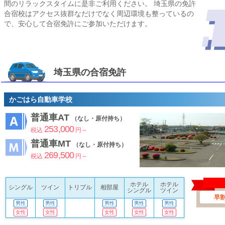
間のリラックスタイムに是非ご利用ください。 埼玉県の免許
合宿校はアクセス抜群なだけでなく周辺環境も整っているの
で、安心して合宿免許にご参加いただけます。
埼玉県の合宿免許
かごはら自動車学校
普通車AT
（なし・原付持ち）
253,000
税込
円～
普通車MT
（なし・原付持ち）
269,500
税込
円～
ホテル
ホテル
シングル
ツイン
トリプル
相部屋
シングル
ツイン
早
男性
男性
男性
男性
男性
女性
女性
女性
女性
女性