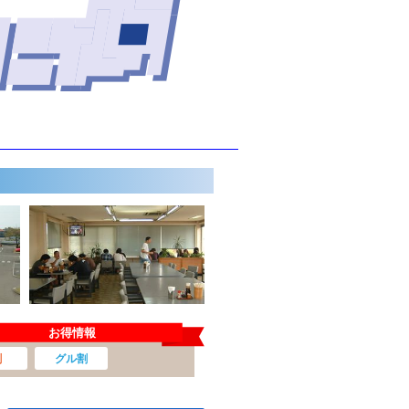
お得情報
割
グル割