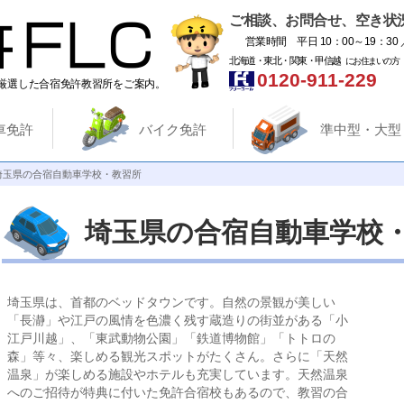
ご相談、お問合せ、空き状
営業時間 平日 10：00～19：30 
北海道・東北・関東・甲信越
にお住まいの方
0120-911-229
厳選した合宿免許教習所をご案内。
車免許
バイク免許
準中型・大型
埼玉県の合宿自動車学校・教習所
埼玉県の合宿自動車学校
埼玉県は、首都のベッドタウンです。自然の景観が美しい
「長瀞」や江戸の風情を色濃く残す蔵造りの街並がある「小
江戸川越」、「東武動物公園」「鉄道博物館」「トトロの
森」等々、楽しめる観光スポットがたくさん。さらに「天然
温泉」が楽しめる施設やホテルも充実しています。天然温泉
へのご招待が特典に付いた免許合宿校もあるので、教習の合