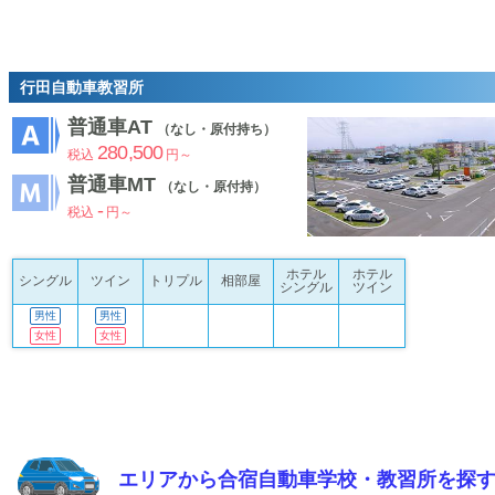
行田自動車教習所
普通車AT
（なし・原付持ち）
280,500
税込
円～
普通車MT
（なし・原付持）
-
税込
円～
ホテル
ホテル
シングル
ツイン
トリプル
相部屋
シングル
ツイン
男性
男性
女性
女性
エリアから合宿自動車学校・教習所を探