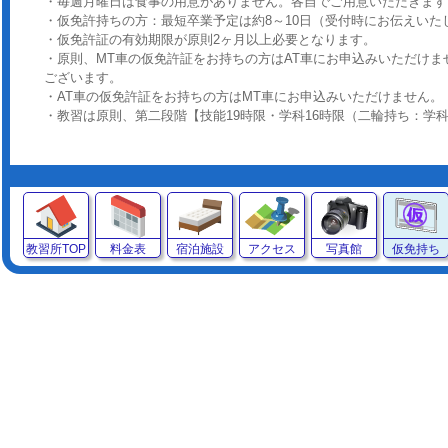
・毎週月曜日は食事の用意がありません。各自でご用意いただきます
・仮免許持ちの方：最短卒業予定は約8～10日（受付時にお伝えいた
・仮免許証の有効期限が原則2ヶ月以上必要となります。
・原則、MT車の仮免許証をお持ちの方はAT車にお申込みいただけ
ございます。
・AT車の仮免許証をお持ちの方はMT車にお申込みいただけません。
・教習は原則、第二段階【技能19時限・学科16時限（二輪持ち：学
教習所TOP
料金表
宿泊施設
アクセス
写真館
仮免持ち