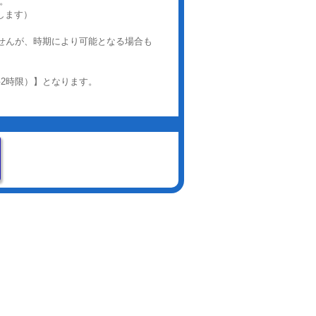
。
します）
ませんが、時期により可能となる場合も
科2時限）】となります。