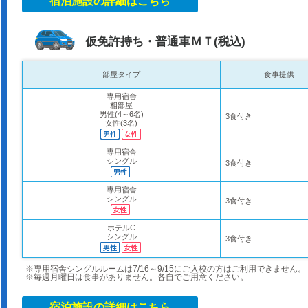
宿泊施設の詳細はこちら
仮免許持ち・普通車ＭＴ(税込)
部屋タイプ
食事提供
専用宿舎
相部屋
男性(4～6名)
3食付き
女性(3名)
専用宿舎
シングル
3食付き
専用宿舎
シングル
3食付き
ホテルC
シングル
3食付き
※専用宿舎シングルルームは7/16～9/15にご入校の方はご利用できません。
※毎週月曜日は食事がありません。各自でご用意ください。
宿泊施設の詳細はこちら