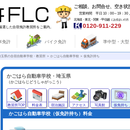
ご相談、お問合せ、空き状
営業時間 平日 10：00～19：30 
北海道・東北・関東・甲信越
にお住まいの方
0120-911-229
厳選した合宿免許教習所をご案内。
車免許
バイク免許
準中型・大型
埼玉県の合宿自動車学校・教習所
かごはら自動車学校
仮免許持ち
かごはら自動車学校・埼玉県
（かごはらじどうしゃがっこう）
教習所TOP
料金表
宿泊施設
アクセス
写真館
仮免持ち
かごはら自動車学校（仮免許持ち）料金