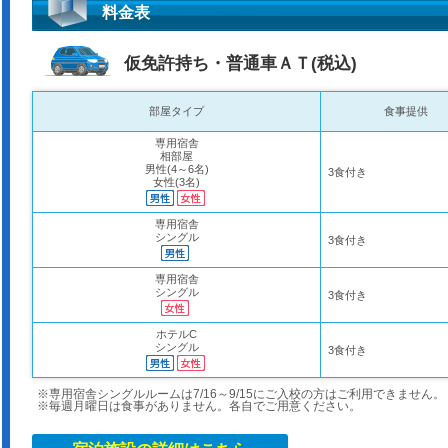
料金表
仮免許持ち・普通車ＡＴ(税込)
部屋タイプ
食事提供
専用宿舎
相部屋
男性(4～6名)
3食付き
女性(3名)
専用宿舎
シングル
3食付き
専用宿舎
シングル
3食付き
ホテルC
シングル
3食付き
※専用宿舎シングルルームは7/16～9/15にご入校の方はご利用できません。
※毎週月曜日は食事がありません。各自でご用意ください。