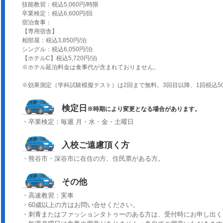
技能教習：税込5,060円/時限
卒業検定：税込6,600円/回
宿泊食事：
【専用宿舎】
相部屋：税込3,850円/泊
シングル：税込6,050円/泊
【ホテルC】税込5,720円/泊
※ホテル延泊料金は食事代が含まれておりません。
※効果測定（学科試験模擬テスト）は2回まで無料。3回目以降、1回税込5
検定日
※時期により変更となる場合があります。
・卒業検定：毎週 月・水・金・土曜日
入校ご遠慮頂く方
・熊谷市・深谷市に在住の方、住民票がある方。
その他
・高速教習：実車
・60歳以上の方はお問い合せください。
・刺青またはファッションタトゥーのある方は、受付時にお申し出く