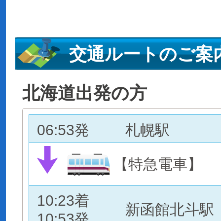
交通ルートのご案
北海道出発の方
06:53発
札幌駅
【特急電車】
10:23着
新函館北斗駅
10:53発