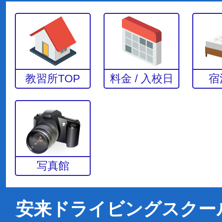
教習所TOP
料金 / 入校日
宿
写真館
安来ドライビングスクー