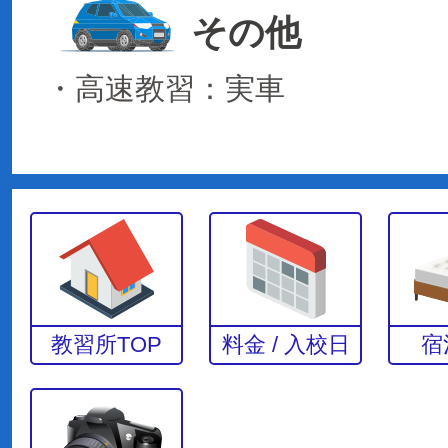
その他
・高速教習：実車
教習所TOP
料金 / 入校日
宿