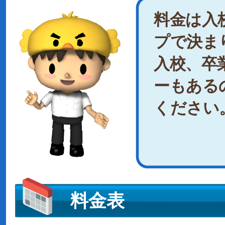
料金は入
プで決ま
入校、卒
ーもある
ください
料金表