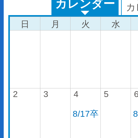
カレンダー
カ
日
月
火
水
2
3
4
5
8/17卒