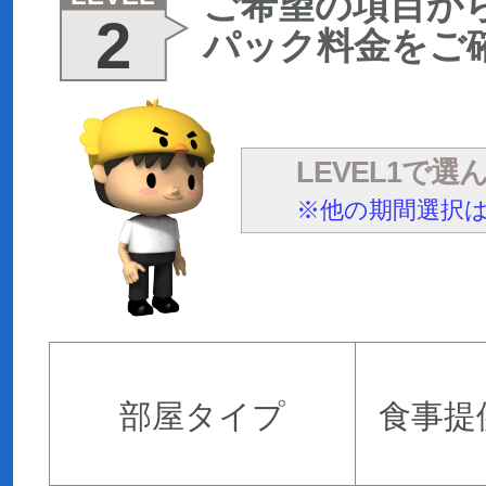
ご希望の項目か
2
パック料金をご
LEVEL1で
※他の期間選択はL
部屋タイプ
食事提