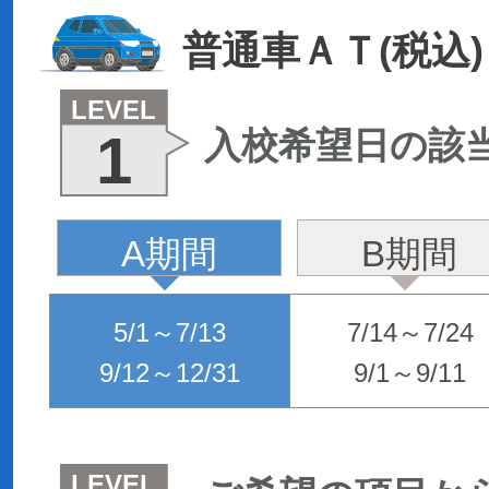
普通車ＡＴ(税込)
LEVEL
1
入校希望日の該
A期間
B期間
5/1～7/13
7/14～7/24
9/12～12/31
9/1～9/11
LEVEL