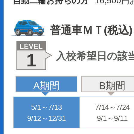
自動二輪お持ちの方
16,50
普通車ＭＴ(税込)
LEVEL
1
入校希望日の該
A期間
B期間
5/1～7/13
7/14～7/24
9/12～12/31
9/1～9/11