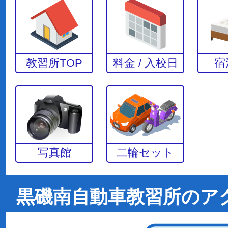
教習所TOP
料金 / 入校日
宿
写真館
二輪セット
黒磯南自動車教習所のア