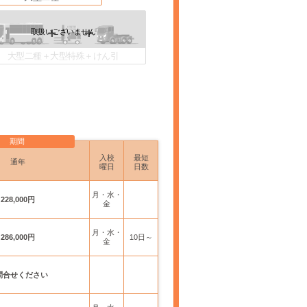
大型二種＋大型特殊＋けん引
期間
入校
最短
通年
曜日
日数
月・水・
228,000円
金
月・水・
286,000円
10日～
金
問合せください