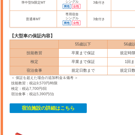
シングル
準中型5t限定MT
3食付き
専用宿舎
シングル
普通車MT
3食付き
【大型車の保証内容】
55歳以下
56歳
技能教習
卒業まで保証
規定時
検定
卒業まで保証
1回
宿泊食事
規定日数まで
規定日
＜ 保証を超えた場合の追加料金＆備考 ＞
技能教習：税込9,570円/時限
検定：税込7,700円/回
宿泊食事：税込5,390円/泊
宿泊施設の詳細はこちら