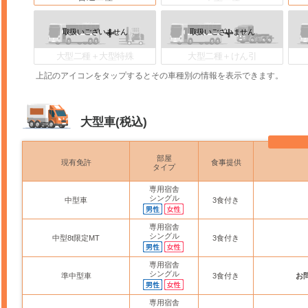
大型二種＋大型特殊
大型二種＋けん引
上記のアイコンをタップするとその車種別の情報を表示できます。
大型車(税込)
部屋
現有免許
食事提供
タイプ
専用宿舎
シングル
中型車
3食付き
専用宿舎
シングル
中型8t限定MT
3食付き
専用宿舎
シングル
準中型車
3食付き
お
専用宿舎