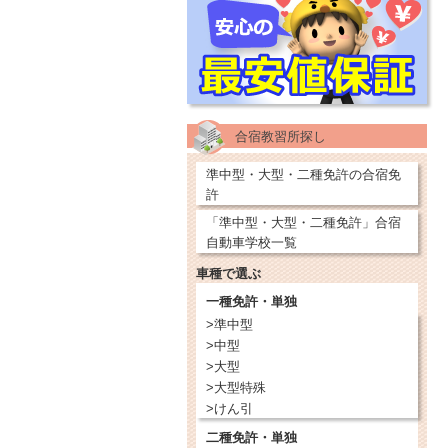
合宿教習所探し
準中型・大型・二種免許の合宿免
許
「準中型・大型・二種免許」合宿
自動車学校一覧
車種で選ぶ
一種免許・単独
>準中型
>中型
>大型
>大型特殊
>けん引
二種免許・単独