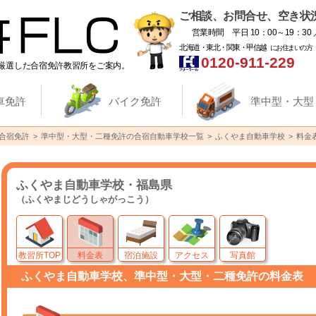
ご相談、お問合せ、空き状
営業時間 平日 10：00～19：30 
北海道・東北・関東・甲信越
にお住まいの方
0120-911-229
厳選した合宿免許教習所をご案内。
車免許
バイク免許
準中型・大型
合宿免許
準中型・大型・二種免許の合宿自動車学校一覧
ふくやま自動車学校
料金
ふくやま自動車学校・福島県
（ふくやまじどうしゃがっこう）
教習所TOP
料金表
宿泊施設
アクセス
写真館
ふくやま自動車学校、準中型・大型・二種免許の料金表