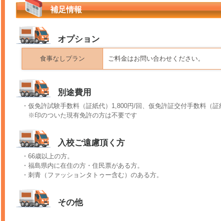
補足情報
オプション
食事なしプラン
ご料金はお問い合わせください。
別途費用
・仮免許試験手数料（証紙代）1,800円/回、仮免許証交付手数料（証紙
※印のついた現有免許の方は不要です
入校ご遠慮頂く方
・66歳以上の方。
・福島県内に在住の方・住民票がある方。
・刺青（ファッションタトゥー含む）のある方。
その他