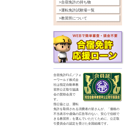
>合宿免許の持ち物
>運転免許試験場一覧
>教習所について
合宿免許FLC／フォ
ーワールド株式会
社は指定自動車教
習所公正取引協議
会の賛助会員で
す。
指公協とは、運転
免許を取得される消費者の皆さんが、「価格の
不当表示や虚偽の広告等のない、安心で信頼で
きる教習所」を選んでいただくために、公正取
引委員会の認定を受けた全国組織です。