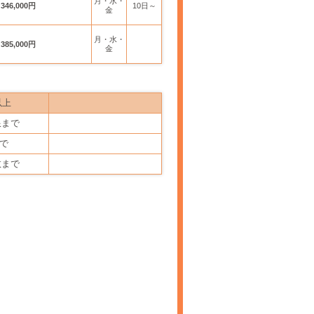
月・水・
346,000円
10日～
金
月・水・
385,000円
金
以上
限まで
まで
数まで