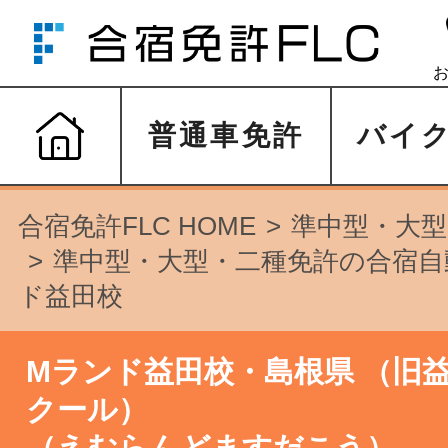
普通車免許
バイ
合宿免許FLC HOME
準中型・大型
準中型・大型・二種免許の合宿自
ド益田校
Mランド益田校・島根県
（旧
クール）
（えむらんどますだこう）