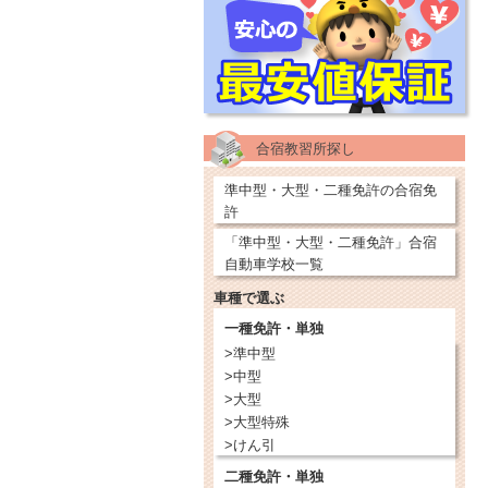
合宿教習所探し
準中型・大型・二種免許の合宿免
許
「準中型・大型・二種免許」合宿
自動車学校一覧
車種で選ぶ
一種免許・単独
>準中型
>中型
>大型
>大型特殊
>けん引
二種免許・単独