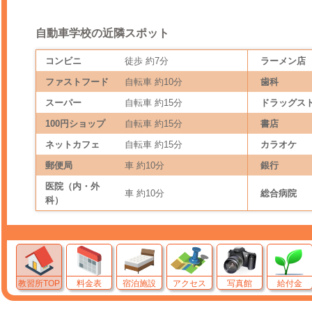
自動車学校の近隣スポット
コンビニ
徒歩 約7分
ラーメン店
ファストフード
自転車 約10分
歯科
スーパー
自転車 約15分
ドラッグス
100円ショップ
自転車 約15分
書店
ネットカフェ
自転車 約15分
カラオケ
郵便局
車 約10分
銀行
医院（内・外
車 約10分
総合病院
科）
教習所TOP
料金表
宿泊施設
アクセス
写真館
給付金