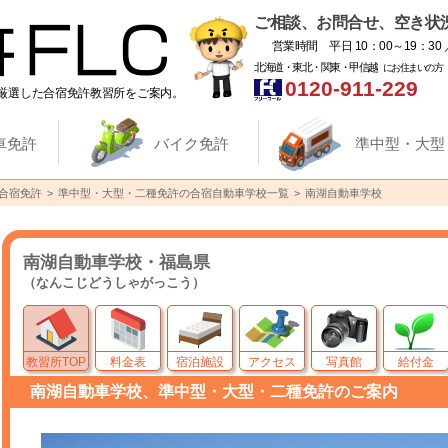
ご相談、お問合せ、空き状
営業時間 平日 10：00～19：30 
北海道・東北・関東・甲信越
にお住まいの方
0120-911-229
厳選した合宿免許教習所をご案内。
車免許
バイク免許
準中型・大型
合宿免許
準中型・大型・二種免許の合宿自動車学校一覧
南湖自動車学校
南湖自動車学校・福島県
（なんこじどうしゃがっこう）
教習所TOP
料金表
宿泊施設
アクセス
写真館
給付金
南湖自動車学校、準中型・大型・二種免許のご案内