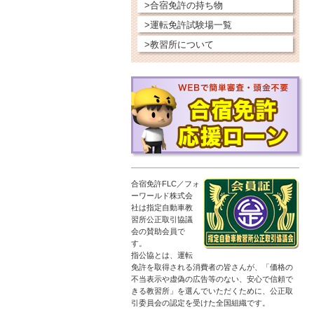
>合宿免許の持ち物
>運転免許試験場一覧
>教習所について
合宿免許FLC／フォ
ーワールド株式会
社は指定自動車教
習所公正取引協議
会の賛助会員で
す。
指公協とは、運転
免許を取得される消費者の皆さんが、「価格の
不当表示や虚偽の広告等のない、安心で信頼で
きる教習所」を選んでいただくために、公正取
引委員会の認定を受けた全国組織です。