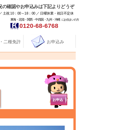
況の確認やお申込みは下記よりどうぞ
／ 土祝 10：00～18：00 ／ 日曜休業・祝日不定休
東海・北陸・関西・中四国・九州・沖縄
にお住まいの方
0120-68-6768
・二種免許
お申込み
お申込