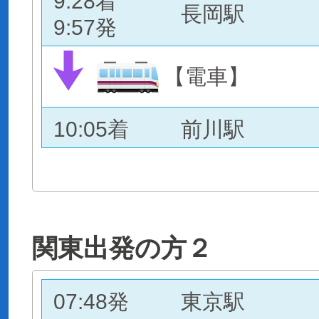
9:28着
長岡駅
9:57発
【電車】
10:05着
前川駅
関東出発の方２
07:48発
東京駅