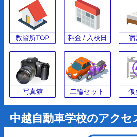
教習所TOP
料金 / 入校日
宿
写真館
二輪セット
仮
中越自動車学校のアクセ