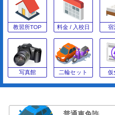
教習所TOP
料金 / 入校日
宿
写真館
二輪セット
仮
普通車免許