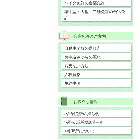
バイク免許の合宿免許
準中型・大型・二種免許の合宿免
許
合宿免許のご案内
自動車学校の選び方
お申込みからの流れ
お支払い方法
入校資格
規約事項
お役立ち情報
>合宿免許の持ち物
>運転免許試験場一覧
>教習所について