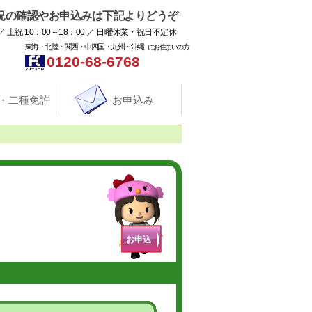
況の確認やお申込みは下記よりどうぞ
／ 土祝 10：00～18：00 ／ 日曜休業・祝日不定休
東海・北陸・関西・中四国・九州・沖縄
にお住まいの方
0120-68-6768
・二種免許
お申込み
お申込