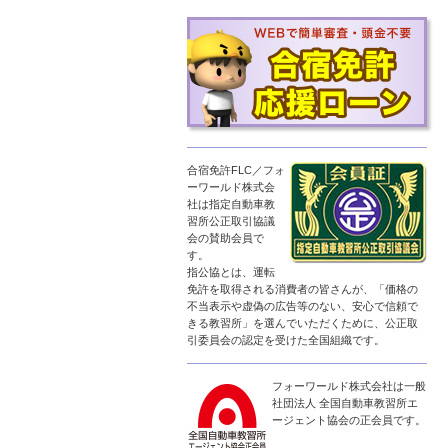
合宿免許FLC／フォ
ーワールド株式会
社は指定自動車教
習所公正取引協議
会の賛助会員で
す。
指公協とは、運転
免許を取得される消費者の皆さんが、「価格の
不当表示や虚偽の広告等のない、安心で信頼で
きる教習所」を選んでいただくために、公正取
引委員会の認定を受けた全国組織です。
フォーワールド株式会社は一般
社団法人 全国自動車教習所エ
ージェント協会の正会員です。