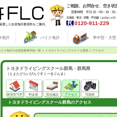
ご相談、お問合せ、空き状
営業時間 平日 10：00～19：30 
北海道・東北・関東・甲信越
にお住まいの方
0120-911-229
厳選した合宿免許教習所をご案内。
車免許
バイク免許
準中型・大型
バイク免許の合宿自動車学校一覧
トヨタドライビングスクール群馬
アクセス
トヨタドライビングスクール群馬・群馬県
（とよたどらいびんぐすくーるぐんま）
教習所TOP
料金表
宿泊施設
アクセス
写真館
トヨタドライビングスクール群馬のアクセス