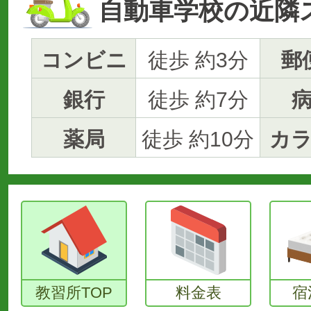
自動車学校の近隣
コンビニ
徒歩 約3分
郵
銀行
徒歩 約7分
薬局
徒歩 約10分
カ
教習所TOP
料金表
宿