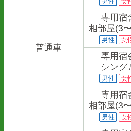
男性
女
専用宿
相部屋(3〜
男性
女
普通車
専用宿
シング
男性
女
専用宿
相部屋(3〜
男性
女