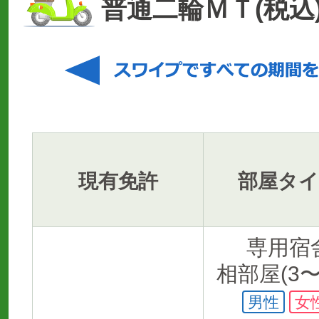
普通二輪ＭＴ(税込
現有免許
部屋タ
専用宿
相部屋(3〜
男性
女