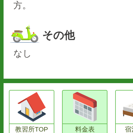
方。
その他
なし
教習所TOP
料金表
宿