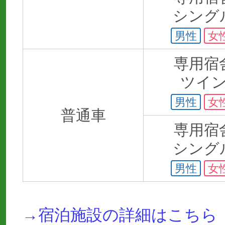
シング
男性
女
専用宿
ツイ
男性
女
普通車
専用宿
シング
男性
女
→宿泊施設の詳細はこちら