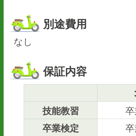
別途費用
なし
保証内容
技能教習
卒
卒業検定
卒